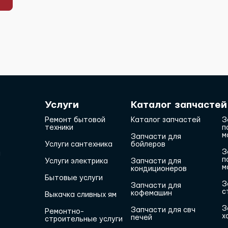
Услуги
Каталог запчастей
Ремонт бытовой
Каталог запчастей
З
техники
п
м
Запчасти для
Услуги сантехника
бойлеров
З
и
п
Услуги электрика
Запчасти для
м
кондиционеров
Бытовые услуги
З
Запчасти для
с
кофемашин
Выкачка сливных ям
З
Запчасти для свч
Ремонтно-
х
печей
строительные услуги