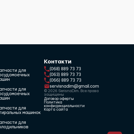
Контакти
(068) 889 73 73
апчасти для
(063) 889 73 73
осудомоечных
ашин
(066) 889 73 73
servisnadim@gmail.com
апчасти для
© 2026 SerisnaDim. Все права
осудомоечных
защищены
ашин
Договор оферты
Политика
конфиденциальности
апчасти для
Карта сайта
тиральных машинок
апчасти для
олодильников