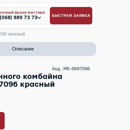
рочный вызов мастера
БЫСТРАЯ ЗАЯВКА
(068) 889 73 73
096 красный
Описание
Код : MS-0697096
нного комбайна
97096 красный