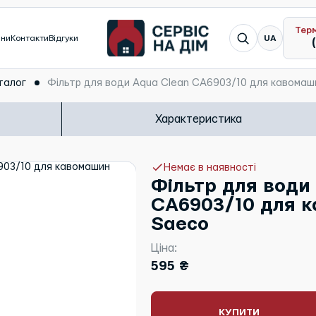
Тер
Я шукаю...
ини
Контакти
Відгуки
UA
талог
Фільтр для води Aqua Clean CA6903/10 для кавомаши
Характеристика
Немає в наявності
Фільтр для води
CA6903/10 для к
Saeco
Ціна:
595 ₴
КУПИТИ