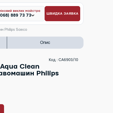
міновий виклик майстра
ШВИДКА ЗАЯВКА
(068) 889 73 73
н Philips Saeco
Опис
Код : CA6903/10
 Aqua Clean
авомашин Philips