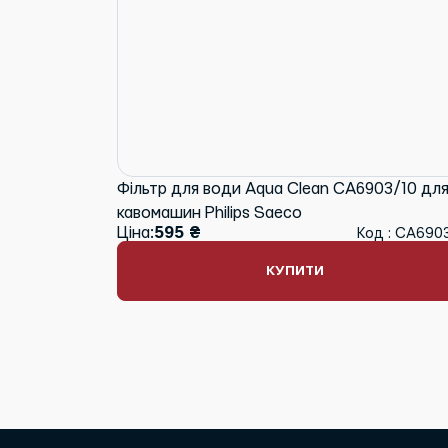
Фільтр для води Aqua Clean CA6903/10 дл
кавомашин Philips Saeco
Ціна:
595 ₴
Код : CA690
КУПИТИ