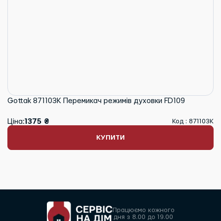
Gottak 871103K Перемикач режимів духовки FD109
Ціна:
1375 ₴
Код : 871103K
КУПИТИ
Працюємо кожного
дня з 8.00 до 19.00