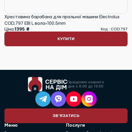
Хрестовина барабана для пральної машини Electrolux
COD.797 EBI L вала=100.5mm
Ціна:
1395 ₴
Код : COD.797
КУПИТИ
Працюємо кожного
дня з 8.00 до 19.00
ЗВ’ЯЗАТИСЬ
Меню
Послуги