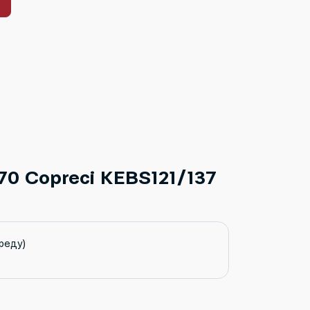
0 Copreci KEBS121/137
реду)