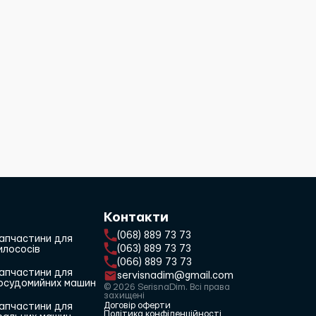
Контакти
(068) 889 73 73
апчастини для
(063) 889 73 73
илососів
(066) 889 73 73
апчастини для
servisnadim@gmail.com
осудомийних машин
© 2026 SerisnaDim. Всі права
захищені
Договір оферти
апчастини для
Політика конфіденційності