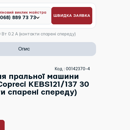
міновий виклик майстра
ШВИДКА ЗАЯВКА
(068) 889 73 73
 Вт 0.2 A (контакти спарені спереду)
Опис
Код : 00142370-4
ля пральної машини
opreci KEBS121/137 30
ти спарені спереду)