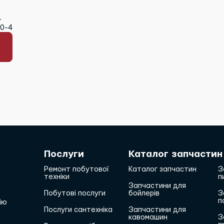
70-4
Послуги
Каталог запчастин
Ремонт побутової
Каталог запчастин
З
техніки
п
Запчастини для
Побутові послуги
бойлерів
З
п
ію
Послуги сантехніка
Запчастини для
кавомашин
З