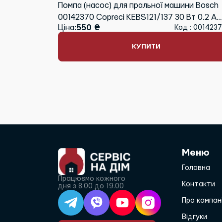
Помпа (насос) для пральної машини Bosch
00142370 Copreci KEBS121/137 30 Вт 0.2 A
Ціна:
550 ₴
Код : 001423
(контакти спарені спереду)
КУПИТИ
Меню
Головна
Працюємо кожного
Контакти
дня з 8.00 до 19.00
Про компан
Відгуки