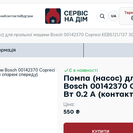
Тер
Я шукаю...
ини
Контакти
Відгуки
UA
с) для пральної машини Bosch 00142370 Copreci KEBS121/137 30
ормація
Є в наявності
Помпа (насос) д
Bosch 00142370 C
Вт 0.2 A (контак
Ціна:
550 ₴
КУПИТИ