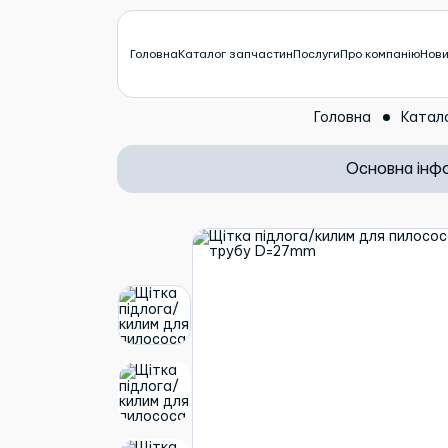
Головна
Каталог запчастин
Послуги
Про компанію
Нов
Головна
Катал
Основна інф