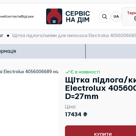
Тер
Я шукаю...
ини
Контакти
Відгуки
UA
ог
Щітка підлога/килим для пилососа Electrolux 40560066
ормація
Є в наявності
Щітка підлога/к
Electrolux 40560
D=27mm
Ціна:
17434 ₴
КУПИТИ