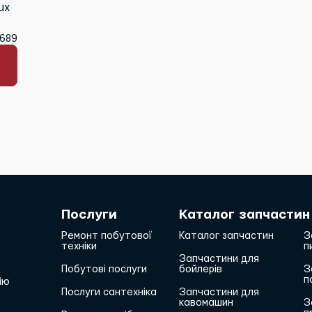
ux
6689
Послуги
Каталог запчастин
Ремонт побутової
Каталог запчастин
З
техніки
п
Запчастини для
Побутові послуги
бойлерів
З
п
ію
Послуги сантехніка
Запчастини для
кавомашин
З