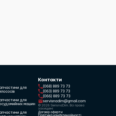
Контакти
(068) 889 73 73
апчастини для
(063) 889 73 73
илососів
(066) 889 73 73
апчастини для
servisnadim@gmail.com
осудомийних машин
© 2026 SerisnaDim. Всі права
захищені
Договір оферти
апчастини для
Політика конфіденційності