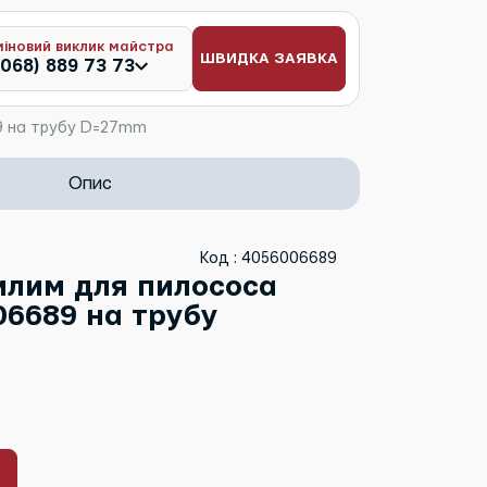
міновий виклик майстра
ШВИДКА ЗАЯВКА
(068) 889 73 73
89 на трубу D=27mm
Опис
Код : 4056006689
илим для пилососа
06689 на трубу