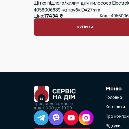
Щітка підлога/килим для пилососа Electrol
4056006689 на трубу D=27mm
Ціна:
17434 ₴
Код : 405600
КУПИТИ
Меню
Головна
Працюємо кожного
Контакти
дня з 8.00 до 19.00
Про компан
Відгуки