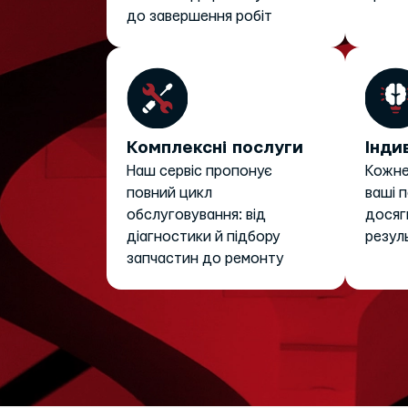
до завершення робіт
Комплексні послуги
Інди
Наш сервіс пропонує
Кожне
повний цикл
ваші 
обслуговування: від
досяг
діагностики й підбору
резул
запчастин до ремонту