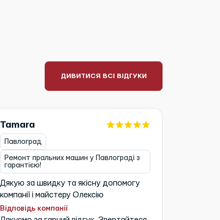
ДИВИТИСЯ ВСІ ВІДГУКИ
Tamara
Бакано
Павлоград
Харків
Ремонт пральних машин у Павлограді з
Ремонт х
гарантією!
гарантіє
Дякую за швидку та якісну допомогу
Чудовий 
компанії і майстеру Олексію
Відповідь
Дякуємо 
Відповідь компанії
Дякуємо за гарний відгук. Звертайтеся
до нас з