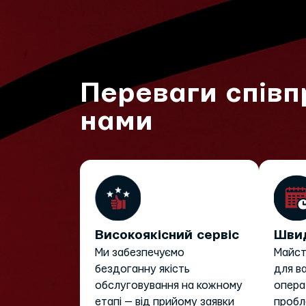
Переваги співп
нами
Високоякісний сервіс
Швид
Ми забезпечуємо
Майст
бездоганну якість
для в
обслуговування на кожному
опера
етапі — від прийому заявки
пробл