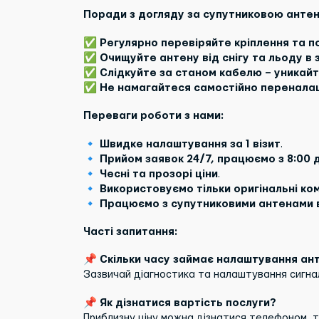
Поради з догляду за супутниковою анте
✅
Регулярно перевіряйте кріплення та 
✅
Очищуйте антену від снігу та льоду в 
✅
Слідкуйте за станом кабелю – уникай
✅
Не намагайтеся самостійно перенала
Переваги роботи з нами:
🔹
Швидке налаштування за 1 візит
.
🔹
Прийом заявок 24/7, працюємо з 8:00 д
🔹
Чесні та прозорі ціни
.
🔹
Використовуємо тільки оригінальні ко
🔹
Працюємо з супутниковими антенами в
Часті запитання:
📌 Скільки часу займає налаштування ан
Зазвичай діагностика та налаштування сигна
📌 Як дізнатися вартість послуги?
Приблизну ціну можна дізнатися телефоном, т