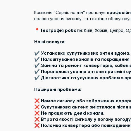
Компанія “Сервіс на дім” пропонує
професійн
налаштування сигналу та технічне обслугов
📍
Географія роботи
: Київ, Харків, Дніпро, 
Наші послуги:
✔
Установка супутникових антен вдома
.
✔
Налаштування каналів та покращення 
✔
Заміна та ремонт конвертерів, кабелів
✔
Переналаштування антени при зміні с
✔
Діагностика та усунення проблем з п
Поширені проблеми:
❌
Немає сигналу або зображення перер
❌
Супутникова антена змістилася після 
❌
Не працюють деякі канали
.
❌
Втрата якості сигналу у погану погоду
❌
Поломка конвертера або пошкодженн