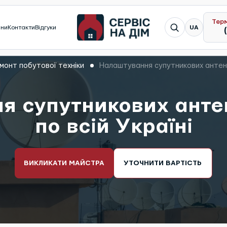
Тер
Я шукаю...
ини
Контакти
Відгуки
UA
монт побутової техніки
Налаштування супутникових антен з
я супутникових антен
по всій Україні
ВИКЛИКАТИ МАЙСТРА
УТОЧНИТИ ВАРТІСТЬ