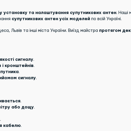
у установку та налаштування супутникових антен
. Наші
ування
супутникових антен усіх моделей
по всій Україні.
Одеса, Львів та інші міста України. Виїзд майстра
протягом декі
якості сигналу
.
 і кронштейнів
.
упутника
.
рийомом сигналу
.
ивається
.
вітру або дощу
.
.
я кабелю
.