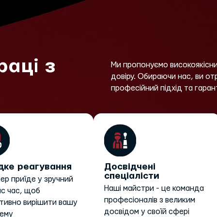
раці з
Ми пропонуємо високоякісни
довіру. Обираючи нас, ви о
професійний підхід та гаран
ке реагування
Досвідчені
спеціалісти
ер приїде у зручний
Наші майстри - це команда
ас час, щоб
професіоналів з великим
тивно вирішити вашу
досвідом у своїй сфері
ему