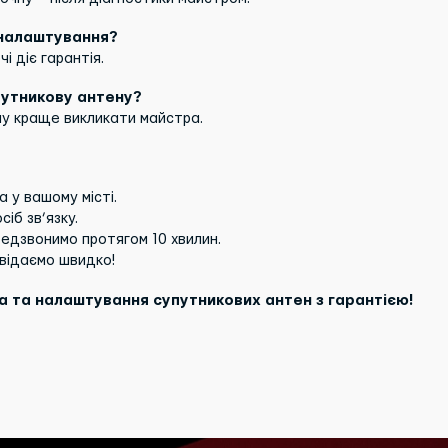
 налаштування?
і діє гарантія.
путникову антену?
му краще викликати майстра.
 у вашому місті.
сіб зв’язку.
едзвонимо протягом 10 хвилин.
відаємо швидко!
ка та налаштування супутникових антен з гарантією!