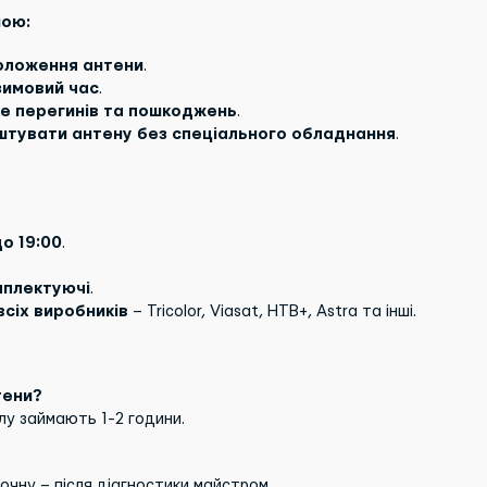
ною:
положення антени
.
зимовий час
.
те перегинів та пошкоджень
.
штувати антену без спеціального обладнання
.
о 19:00
.
мплектуючі
.
сіх виробників
– Tricolor, Viasat, НТВ+, Astra та інші.
тени?
лу займають 1-2 години.
очну – після діагностики майстром.