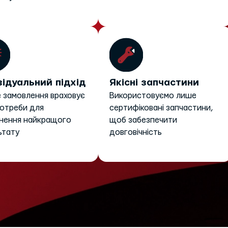
відуальний підхід
Якісні запчастини
 замовлення враховує
Використовуємо лише
потреби для
сертифіковані запчастини,
нення найкращого
щоб забезпечити
ьтату
довговічність