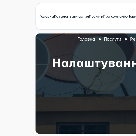
Головна
Каталог запчастин
Послуги
Про компанію
Нов
Головна
Послуги
Ре
Налаштуванн