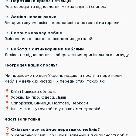
🔹
Перетяжка крісел і стільців
Реставрація та відновлення м’яких сидінь і спинок.
🔹
Заміна наповнювача
Використовуємо якісні поролонові та латексні матеріали.
🔹
Ремонт каркасу меблів
Зміцнення та заміна пошкоджених деталей.
🔹
Робота з антикварними меблями
Делікатне відновлення із збереженням оригінального вигляду.
Географія наших послуг
Ми працюємо по всій Україні, надаючи послуги перетяжки
меблів у великих містах і їх передмістях, таких як:
📍 Київ і Київська область
📍 Харків, Дніпро, Одеса, Львів
📍 Запоріжжя, Вінниця, Полтава, Черкаси
📍 Інші міста – уточнюйте у наших менеджерів!
Часті запитання
❓
Скільки часу займає перетяжка меблів?
⏳ У середньому від 1 до 5 днів, залежно від складності робіт.