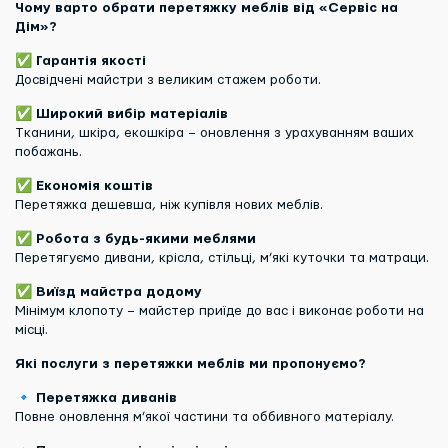
Чому варто обрати перетяжку меблів від «Сервіс на
Дім»?
✅
Гарантія якості
Досвідчені майстри з великим стажем роботи.
✅
Широкий вибір матеріалів
Тканини, шкіра, екошкіра – оновлення з урахуванням ваших
побажань.
✅
Економія коштів
Перетяжка дешевша, ніж купівля нових меблів.
✅
Робота з будь-якими меблями
Перетягуємо дивани, крісла, стільці, м’які куточки та матраци.
✅
Виїзд майстра додому
Мінімум клопоту – майстер приїде до вас і виконає роботи на
місці.
Які послуги з перетяжки меблів ми пропонуємо?
🔹
Перетяжка диванів
Повне оновлення м’якої частини та оббивного матеріалу.