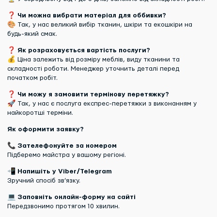
❓
Чи можна вибрати матеріал для оббивки?
🎨 Так, у нас великий вибір тканин, шкіри та екошкіри на
будь-який смак.
❓
Як розраховується вартість послуги?
💰 Ціна залежить від розміру меблів, виду тканини та
складності роботи. Менеджер уточнить деталі перед
початком робіт.
❓
Чи можу я замовити термінову перетяжку?
🚀 Так, у нас є послуга експрес-перетяжки з виконанням у
найкоротші терміни.
Як оформити заявку?
📞
Зателефонуйте за номером
Підберемо майстра у вашому регіоні.
📲
Напишіть у Viber/Telegram
Зручний спосіб зв’язку.
💻
Заповніть онлайн-форму на сайті
Передзвонимо протягом 10 хвилин.