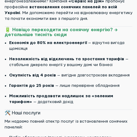
енергонезалежними? Компанія
«Сервіс на Дім»
пропонує
професійне
встановлення сонячних панелей по всій
Україні
. Ми допоможемо перейти на відновлювану енергетику
та почати економити вже з першого дня.
🔋
Навіщо переходити на сонячну енергію? →
детальніше тисніть сюди
Економія до 80% на електроенергії
— відчутна вигода
щомісяця
Незалежність від відключень та зростання тарифів
—
стабільне джерело енергії у вашому домі чи бізнесі
Окупність від 4 років
— вигідне довгострокове вкладення
Гарантія до 25 років
— лише перевірене обладнання
Можливість продавати надлишок за «зеленим
тарифом»
— додатковий дохід
🛠 Наші послуги
Ми надаємо повний спектр послуг із встановлення сонячних
панелей: