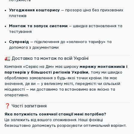
потужність
Узгодження кошторису
— прозора ціна без прихованих
платежів
Монтаж та запуск системи
— швидке встановлення та
тестування
Супровід
— підключення до «зеленого тарифу» та
допомога з документами
🚛 Доставка та монтаж по всій Україні
Компанія «Сервіс на Дім» має широку
мережу монтажників і
партнерів у більшості регіонів України
, тому ми швидко
обробляємо замовлення з будь-якої точки країни. Не має
значення, де ви — у великому місті, передмісті чи сільській
місцевості — ми доставимо та встановимо все якісно та
оперативно.
❓ Часті запитання
Яка потужність сонячної станції мені потрібна?
Це залежить від вашого споживання. Наші фахівці
безкоштовно допоможуть розрахувати оптимальний варіант.