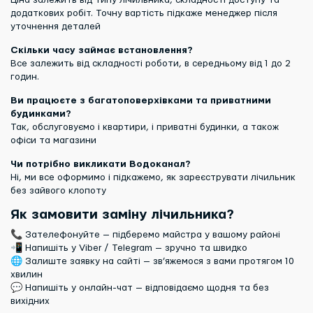
Ціна залежить від типу лічильника, складності доступу та
додаткових робіт. Точну вартість підкаже менеджер після
уточнення деталей
Скільки часу займає встановлення?
Все залежить від складності роботи, в середньому від 1 до 2
годин.
Ви працюєте з багатоповерхівками та приватними
будинками?
Так, обслуговуємо і квартири, і приватні будинки, а також
офіси та магазини
Чи потрібно викликати Водоканал?
Ні, ми все оформимо і підкажемо, як зареєструвати лічильник
без зайвого клопоту
Як замовити заміну лічильника?
📞 Зателефонуйте — підберемо майстра у вашому районі
📲 Напишіть у Viber / Telegram — зручно та швидко
🌐 Залиште заявку на сайті — зв’яжемося з вами протягом 10
хвилин
💬 Напишіть у онлайн-чат — відповідаємо щодня та без
вихідних